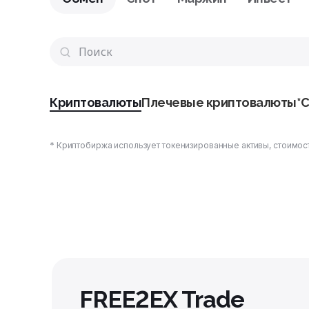
Криптовалюты
Плечевые криптовалюты*
C
* Криптобиржа использует токенизированные активы, стоимост
FREE2EX Trade