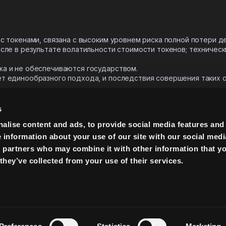
) с токенами, связана с высоким уровнем риска полной потери 
числе в результате волатильности стоимости токенов; техничес
жа и не обеспечиваются государством.
ет единообразного подхода, и последствия совершения таких 
 реестра блоков транзакций (блокчейн), иной распределенной 
аботе.
s
нансового (инвестиционного) результата
.
alise content and ads, to provide social media features and
еть ценность лишь при использовании Торговой системы FREE2
e information about your use of our site with our social medi
s partners who may combine it with other information that y
Политика Конф
they’ve collected from your use of their services.