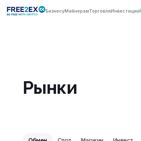
Бизнесу
Майнерам
Торговля
Инвестиции
Рынки
Обмен
Спот
Маржин
Инвест