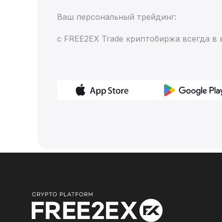
Ваш персональный трейдинг:
с FREE2EX Trade криптобиржа всегда в 