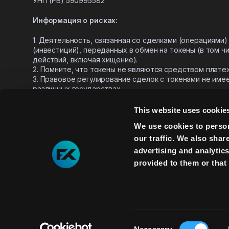
УНП (РБ)
590995582
Информация о рисках:
1. Деятельность, связанная со сделками (операциями
(инвестиций), переданных в обмен на токены (в том 
действий, включая хищение).
2. Помните, что токены не являются средством плате
3. Правовое регулирование сделок с токенами не име
различных государствах.
4. Используемые технологии (в том числе технология
не исключают рисков технических сбоев и ошибок в р
This website uses cookie
5.
Сделки с токенами могут не оправдать ожиданий фи
We use cookies to person
6.
Отдельные токены, реализуемые FREE2EX, могут им
our traffic. We also shar
advertising and analytic
Copyright © 2026. FREE2EX. All rights reserved.
provided to them or that 
Consent