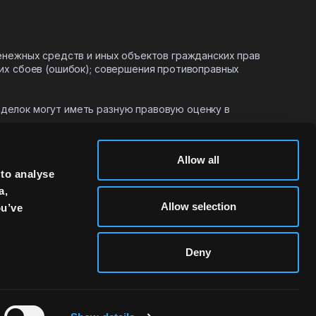
денежных средств и иных объектов гражданских прав
ких сбоев (ошибок); совершения противоправных
сделок могут иметь разную правовую оценку в
информационной системы и аналогичные ей технологии)
Allow all
 to analyse
EX
.
a,
Allow selection
ou’ve
иденциальности
Условия Обслуживания
Поддержка
Deny