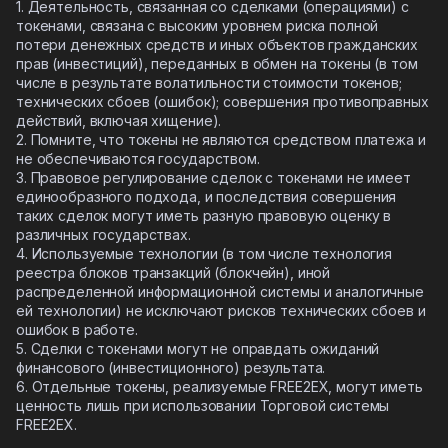
1. Деятельность, связанная со сделками (операциями) с
токенами, связана с высоким уровнем риска полной
потери денежных средств и иных объектов гражданских
прав (инвестиций), переданных в обмен на токены (в том
числе в результате волатильности стоимости токенов;
технических сбоев (ошибок); совершения противоправных
действий, включая хищение).
2. Помните, что токены не являются средством платежа и
не обеспечиваются государством.
3. Правовое регулирование сделок с токенами не имеет
единообразного подхода, и последствия совершения
таких сделок могут иметь разную правовую оценку в
различных государствах.
4. Используемые технологии (в том числе технология
реестра блоков транзакций (блокчейн), иной
распределенной информационной системы и аналогичные
ей технологии) не исключают рисков технических сбоев и
ошибок в работе.
5.
Сделки с токенами могут не оправдать ожиданий
финансового (инвестиционного) результата
.
6.
Отдельные токены, реализуемые FREE2EX, могут иметь
ценность лишь при использовании Торговой системы
FREE2EX
.