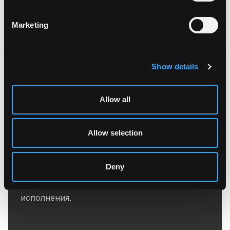
Доступ к ликвидности с фиксацией дохода
по выгодному курсу. Сделки за считанные
Marketing
минуты, средства на счету день в день.
Show details
Allow all
Allow selection
ОТС-сделки
Deny
Премиальный сервис с индивидуальным
курсом: быстро, безопасно и с гарантией
исполнения.