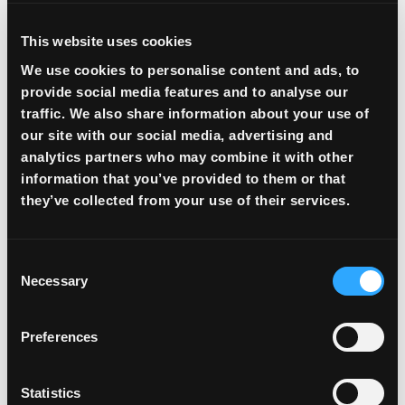
выводом на расчетный счет в банках РФ и
РБ.
This website uses cookies
We use cookies to personalise content and ads, to
provide social media features and to analyse our
traffic. We also share information about your use of
our site with our social media, advertising and
analytics partners who may combine it with other
information that you’ve provided to them or that
they’ve collected from your use of their services.
Consent
Necessary
Selection
Прямой доступ к
Preferences
глобальной ликвидности
Statistics