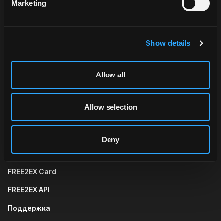
Marketing
Show details
Ознакомьтесь с продуктами FREE2EX и
Allow all
выберите подходящее решение.
Allow selection
Wallet
Trade
Telegram App
Web App
Deny
FREE2EX Card
FREE2EX API
Поддержка