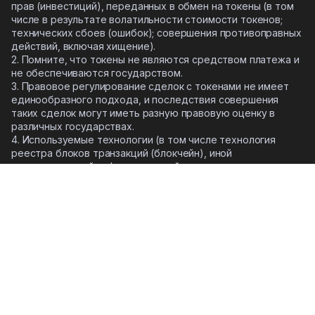
прав (инвестиций), переданных в обмен на токены (в том
числе в результате волатильности стоимости токенов;
технических сбоев (ошибок); совершения противоправных
действий, включая хищение).
2. Помните, что токены не являются средством платежа и
не обеспечиваются государством.
3. Правовое регулирование сделок с токенами не имеет
единообразного подхода, и последствия совершения
таких сделок могут иметь разную правовую оценку в
различных государствах.
4. Используемые технологии (в том числе технология
реестра блоков транзакций (блокчейн), иной
распределенной информационной системы и аналогичные
ей технологии) не исключают рисков технических сбоев и
ошибок в работе.
5.
Сделки с токенами могут не оправдать ожиданий
финансового (инвестиционного) результата
.
6.
Отдельные токены, реализуемые FREE2EX, могут иметь
ценность лишь при использовании Торговой системы
FREE2EX
.
Copyright © 2026. FREE2EX. All rights reserved.