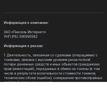
Информация о компании:
ЗАО «Пиксель Интернет»
УНП (РБ)
590995582
Информация о рисках:
1. Деятельность, связанная со сделками (операциями) с
токенами, связана с высоким уровнем риска полной
потери денежных средств и иных объектов гражданских
прав (инвестиций), переданных в обмен на токены (в том
числе в результате волатильности стоимости токенов;
технических сбоев (ошибок); совершения противоправных
действий, включая хищение).
2. Помните, что токены не являются средством платежа и
не обеспечиваются государством.
3. Правовое регулирование сделок с токенами не имеет
единообразного подхода, и последствия совершения
таких сделок могут иметь разную правовую оценку в