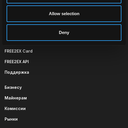
Allow selection
Wallet
Trade
Telegram App
Web App
Deny
FREE2EX Card
FREE2EX API
Поддержка
Бизнесу
Майнерам
Комиссии
Рынки