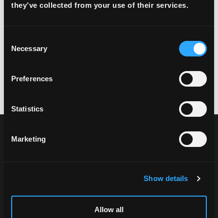
they’ve collected from your use of their services.
Consent
Necessary
Selection
Preferences
Statistics
Marketing
Show details
Ознакомьтесь с продуктами FREE2EX и
Allow all
выберите подходящее решение.